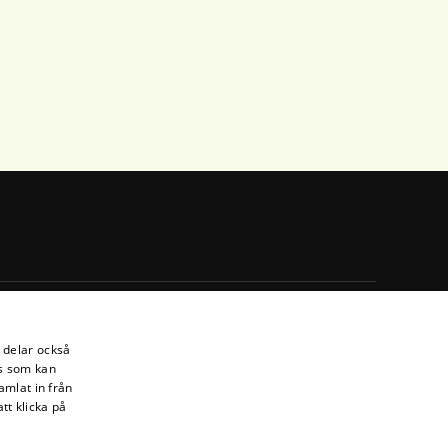
i delar också
s som kan
amlat in från
tt klicka på