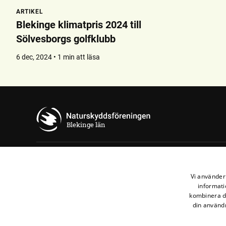
ARTIKEL
Blekinge klimatpris 2024 till
Sölvesborgs golfklubb
6 dec, 2024 • 1 min att läsa
Blekinge län
Kontakta oss
Vi använder 
Blekinge länsförbund
informati
kombinera de
072-443 66 23
din användn
blekinge@naturskyddsforeningen.se